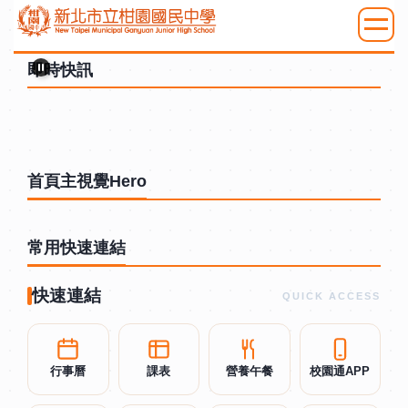
跳
到
:::
主
即時快訊
要
內
容
區
首頁主視覺Hero
常用快速連結
快速連結
QUICK ACCESS
行事曆
課表
營養午餐
校園通APP