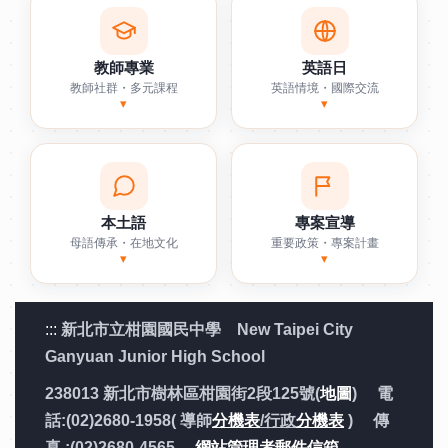
教師專業
英語日
教師社群・多元課程
英語情境・國際交流
▾
▾
本土語
專案宣導
母語傳承・在地文化
重要政策・專案計畫
▾
▾
:::
新北市立柑園國民中學 New Taipei City
Ganyuan Junior High School
238013 新北市樹林區柑園街2段125號(
地圖
) 電
話:(02)2680-1958( 導師
分機表
/行政
分機表
) 傳
真 :(02)2680-4565
網站管理者郵件信箱