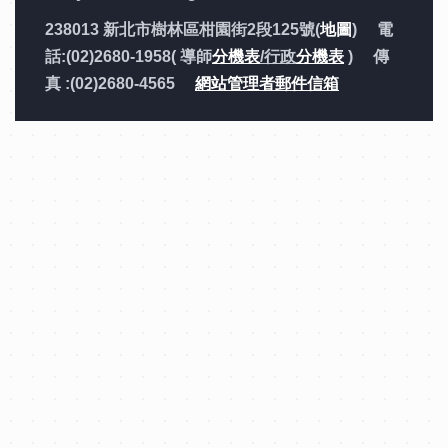
238013 新北市樹林區柑園街2段125號(
地圖
) 電
話:(02)2680-1958( 導師
分機表
/行政
分機表
) 傳
真 :(02)2680-4565
網站管理者郵件信箱