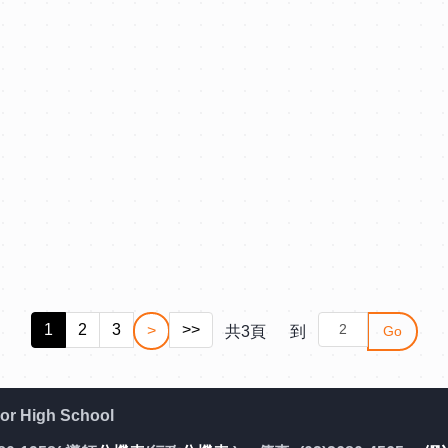
1
2
3
>>
>
共
3
頁
到
Go
 High School