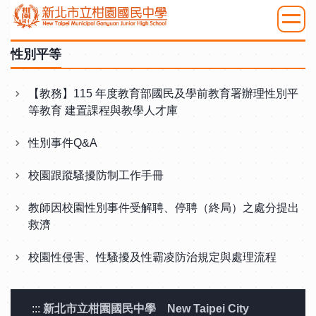
跳
到
:::
主
性別平等
要
內
【教務】115 年度教育部國民及學前教育署辦理性別平
容
等教育 建置課程與教學人才庫
區
性別事件Q&A
校園跟蹤騷擾防制工作手冊
教師因校園性別事件受解聘、停聘（終局）之處分提出
救濟
校園性侵害、性騷擾及性霸凌防治規定與處理流程
:::
新北市立柑園國民中學 New Taipei City