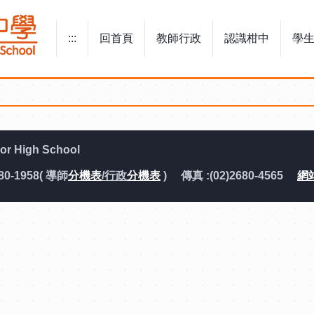
:::
回首頁
教師行政
認識柑中
學
:::
 High School
80-1958( 導師
分機表
/行政
分機表
) 傳真 :(02)2680-4565
網