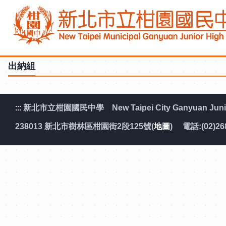
跳
到
主
要
內
出納組
容
區
:::
新北市立柑園國民中學 New Taipei City Ganyuan Junior
238013 新北市樹林區柑園街2段125號(
地圖
) 電話:(02)26