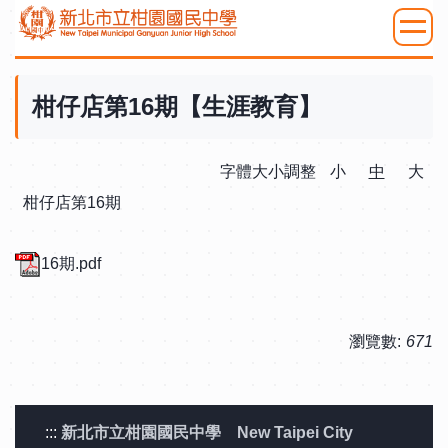
跳
到
:::
主
要
柑仔店第16期【生涯教育】
內
容
字體大小調整
小
中
大
區
柑仔店第16期
16期.pdf
瀏覽數:
671
:::
新北市立柑園國民中學 New Taipei City