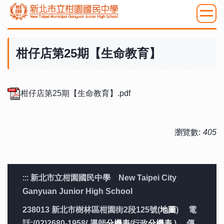
跳
到
:::
主
要
柑仔店第25期【生命教育】
內
容
區
柑仔店第25期【生命教育】.pdf
瀏覽數:
405
:::
新北市立柑園國民中學 New Taipei City
Ganyuan Junior High School
238013 新北市樹林區柑園街2段125號(
地圖
) 電
話:(02)2680-1958( 導師
分機表
/行政
分機表
) 傳