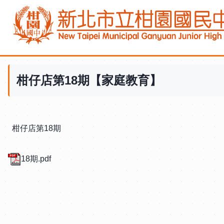
跳
到
主
要
內
容
柑仔店第18期【家庭教育】
區
柑仔店第18期
18期.pdf