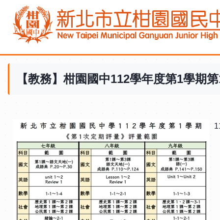
跳
到
主
要
內
容
【教務】柑園國中112學年度第1學期第
區