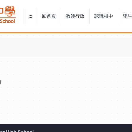
:::
回首頁
教師行政
認識柑中
學
:::
f