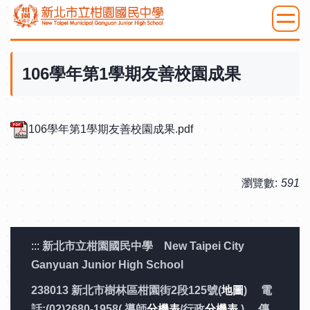
跳
到
:::
主
要
106學年第1學期友善校園成果
內
容
區
106學年第1學期友善校園成果.pdf
瀏覽數:
591
:::
新北市立柑園國民中學 New Taipei City
Ganyuan Junior High School
238013 新北市樹林區柑園街2段125號(
地圖
) 電
話:(02)2680-1958( 導師
分機表
/行政
分機表
) 傳